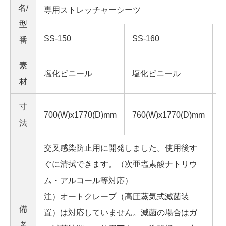
名/
専用ストレッチャーシーツ
型
SS-150
SS-160
S
番
素
塩化ビニール
塩化ビニール
材
寸
700(W)x1770(D)mm
760(W)x1770(D)mm
7
法
交叉感染防止用に開発しました。使用後す
ぐに清拭できます。（次亜塩素酸ナトリウ
ム・アルコール等対応）
注）オートクレープ（高圧蒸気式滅菌装
備
置）は対応していません。滅菌の場合はガ
考