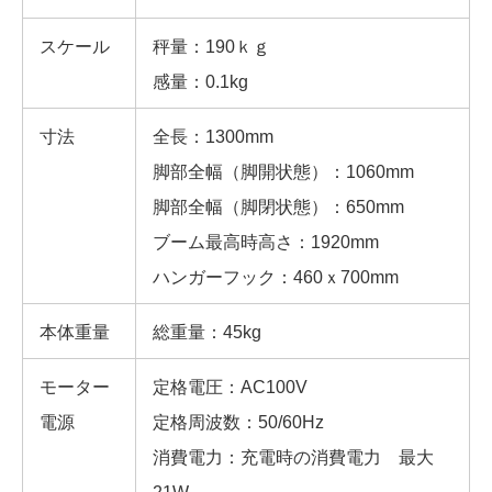
スケール
秤量：190ｋｇ
感量：0.1kg
寸法
全長：1300mm
脚部全幅（脚開状態）：1060mm
脚部全幅（脚閉状態）：650mm
ブーム最高時高さ：1920mm
ハンガーフック：460ｘ700mm
本体重量
総重量：45kg
モーター
定格電圧：AC100V
電源
定格周波数：50/60Hz
消費電力：充電時の消費電力 最大