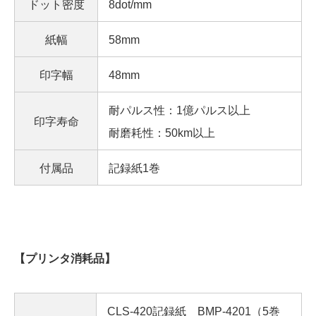
ドット密度
8dot/mm
紙幅
58mm
印字幅
48mm
耐パルス性：1億パルス以上
印字寿命
耐磨耗性：50km以上
付属品
記録紙1巻
【プリンタ消耗品】
CLS-420記録紙 BMP-4201（5巻